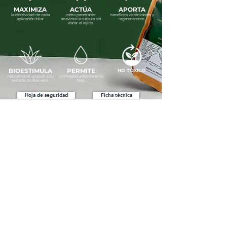
MAXIMIZA
ACTÚA
APORTA
la efectividad de cada
como penetrante:
beneficios cicatrizantes y
aplicación foliar
atraviesa la cutícula sin
regeneradores.
dañar el tejido.
BIOESTIMULA
PERMITE
NO TÓXICO
naturalmente: gracias a su
un mojado uniforme en la
extracto de aloe vera.
hoja.
Hoja de seguridad
Ficha técnica
Cultivos
recomendados
Frutales
Cereales
Hortalizas