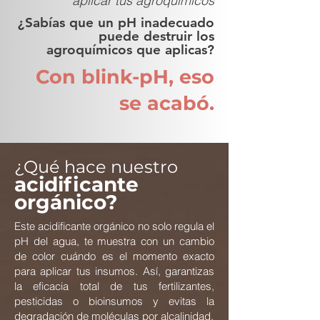
aplicar tus agroquímicos
¿Sabías que un pH inadecuado
puede destruir los
agroquímicos que aplicas?
Con blink-pH, eso
se acabó.
¿Qué hace nuestro
acidificante
orgánico?
Este acidificante orgánico no solo regula el
pH del agua, te muestra con un cambio
de color cuándo es el momento exacto
para aplicar tus insumos. Así, garantizas
la eficacia total de tus fertilizantes,
pesticidas o bioinsumos y evitas la
degradación de moléculas por alcalinidad.