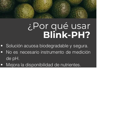
¿Por qué usar
Blink-PH?
Solución acuosa biodegradable y segura.
No es necesario instrumento de medición
de pH.
Mejora la disponibilidad de nutrientes.
Evita pérdidas por hidrólisis alcalina.
Aumenta eficiencia de agroquímicos.
Compatible con sistemas convencionales
y orgánicos.
Ficha técnica
Hoja de seguridad